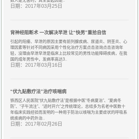
数人是无害的，其主要起因是..
日期：2017年03月25日
背神经阻断术 一次解决早泄 让“快男”重拾自信
引起的阳痿、早泄的原因主要有前列腺疾病、尿道炎、阴茎炎、心
理因素等针对不同病因采用个性化治疗方案点击咨询点击咨询年
轻，没理由早泄早泄是临床上比较常见的男性功能障碍疾病，在我
国的成年男性中，发病率高达3..
日期：2017年03月16日
“伏九贴敷疗法”治疗咳喘病
铁西区人民医院“伏九贴敷疗法”是根据中医“冬病夏治”、“夏病冬
防”、“子午流注”、“适时开穴”之传统理论，总结多为名老中医数十
年临床实践经验而发明的一种用于防治以咳喘为主要症状的呼吸系
统疾病的中药外治..
日期：2017年02月26日