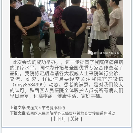
此次会诊的成功举办，，进一步提高了我院疼痛疾病
的诊疗水平，同时为开拓与全国优秀专家合作奠定了
基础，我院将定期邀请各大权威人士来院举行会诊、
交流、研究，详细信息要经常关注我院官方微信
（rmyy8584999）动态。患者的满意，是对我们较大
的认可。铁西区人民医院全体医护人员祝所有病友们
早日康复，远离疼痛，健康生活，家庭幸福。
上篇文章:
美丽女人节与健康相约
下篇文章:
铁西区人民医院举办无痛胃肠镜检查宣传周系列活动
[
打印
] [
关闭
]