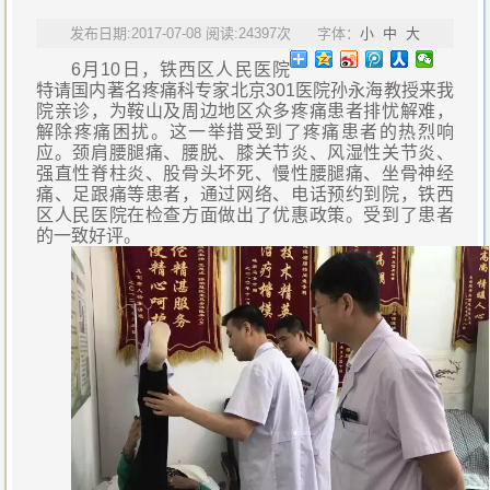
发布日期:2017-07-08 阅读:24397次 字体：
小
中
大
6月10日，铁西区人民医院
特请国内著名疼痛科专家北京301医院孙永海教授来我
院亲诊，为鞍山及周边地区众多疼痛患者排忧解难，
解除疼痛困扰。这一举措受到了疼痛患者的热烈响
应。颈肩腰腿痛、腰脱、膝关节炎、风湿性关节炎、
强直性脊柱炎、股骨头坏死、慢性腰腿痛、坐骨神经
痛、足跟痛等患者，通过网络、电话预约到院，铁西
区人民医院在检查方面做出了优惠政策。受到了患者
的一致好评。