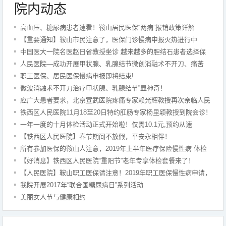
院内动态
高血压、糖尿病患者速看！鞍山居民医保“两病”报销政策详解
【重要通知】鞍山市民注意了，医保门诊慢病申报火热进行中
中国医大一院名医赵日省教授坐诊 越来越多的胆结石患者选择保
胆取石！
人民医院—成功开展甲状腺、乳腺结节微创消融术不开刀、痛苦
小。
职工医保、居民医保慢病申报即将结束!
微波消融术不开刀治疗甲状腺、乳腺结节”显神奇！
应广大患者要求，北京宣武医院疼痛专家赖光辉教授再次亲临人民
医院。
铁西区人民医院11月18至20日特约肛肠专家杨里颖教授到院会诊！
一年一度的十月体检活动正式开始啦！仅需10.1元,预约从速
【铁西区人民医院】春节期间不放假，平安永相伴！
所有参加医保的鞍山人注意，2019年上半年医疗保险慢性病 体检
认证工作开始了！
【好消息】铁西区人民医院“重阳节”老年专享体检套餐来了！
【人民医院】鞍山职工医保请注意！2019年职工医保慢性病申请，
你准备好了吗？
我院开展2017年“联合国糖尿病日”系列活动
美丽女人节与健康相约