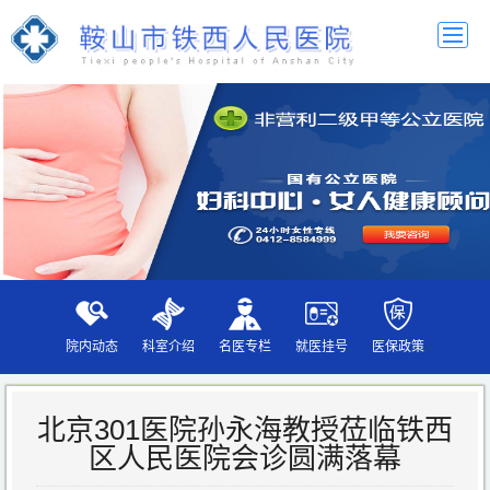
院内动态
科室介绍
名医专栏
就医挂号
医保政策
北京301医院孙永海教授莅临铁西
区人民医院会诊圆满落幕