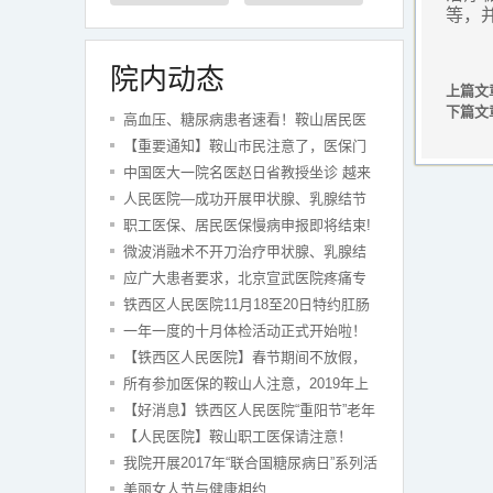
等，
院内动态
上篇文
下篇文
高血压、糖尿病患者速看！鞍山居民医
保“两病”报销政策详解
【重要通知】鞍山市民注意了，医保门
诊慢病申报火热进行中
中国医大一院名医赵日省教授坐诊 越来
越多的胆结石患者选择保胆取石！
人民医院—成功开展甲状腺、乳腺结节
微创消融术不开刀、痛苦小。
职工医保、居民医保慢病申报即将结束!
微波消融术不开刀治疗甲状腺、乳腺结
节”显神奇！
应广大患者要求，北京宣武医院疼痛专
家赖光辉教授再次亲临人民医院。
铁西区人民医院11月18至20日特约肛肠
专家杨里颖教授到院会诊！
一年一度的十月体检活动正式开始啦！
仅需10.1元,预约从速
【铁西区人民医院】春节期间不放假，
平安永相伴！
所有参加医保的鞍山人注意，2019年上
半年医疗保险慢性病 体检认证工作开始
【好消息】铁西区人民医院“重阳节”老年
了！
专享体检套餐来了！
【人民医院】鞍山职工医保请注意！
2019年职工医保慢性病申请，你准备好了
我院开展2017年“联合国糖尿病日”系列活
吗？
动
美丽女人节与健康相约