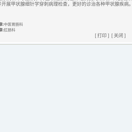
并开展甲状腺细针学穿刺病理检查，更好的诊治各种甲状腺疾病
章:
中医胃肠科
章:
肛肠科
[
打印
] [
关闭
]