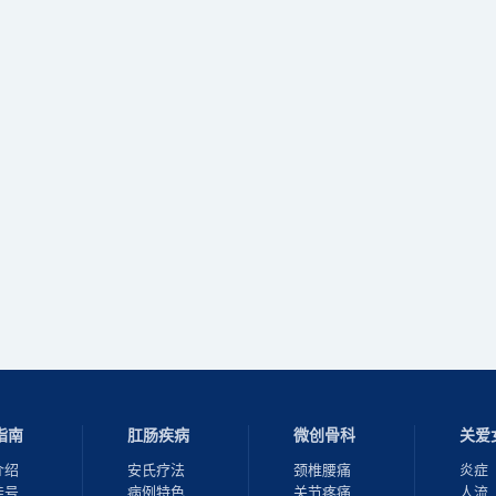
指南
肛肠疾病
微创骨科
关爱
介绍
安氏疗法
颈椎腰痛
炎症
挂号
病例特色
关节疼痛
人流